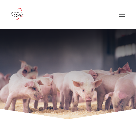
ACCUEIL
GROUPE GEC
PRODUCTION PORCINE
PRODUITS ET SERVICES
OFFRES D’EMPLOI
NOUS JOINDRE
NOUVELLES