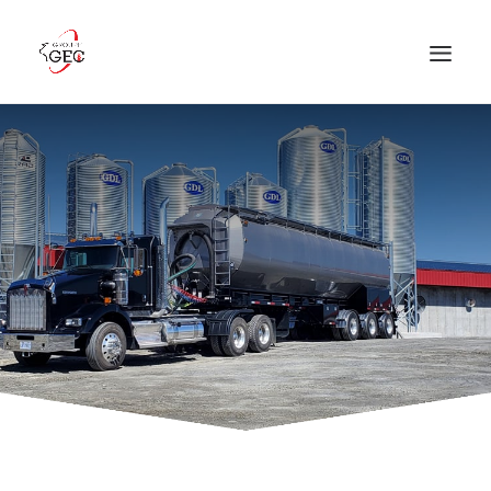
ACCUEIL
GROUPE GEC
PRODUCTION PORCINE
PRODUITS ET SERVICES
OFFRES D’EMPLOI
NOUS JOINDRE
NOUVELLES